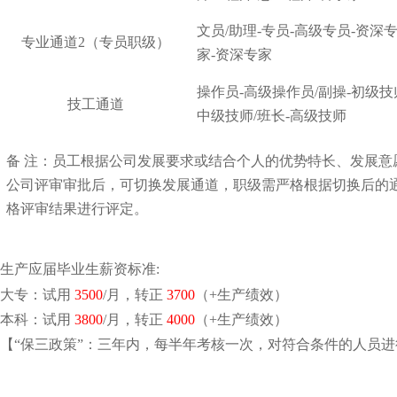
文员/助理-专员-高级专员-资深专
专业通道2（专员职级）
家-资深专家
操作员-高级操作员/副操-初级技师
技工通道
中级技师/班长-高级技师
备 注：
员工根据公司发展要求或结合个人的优势特长、发展意
公司评审审批后，可切换发展通道，职级需严格根据切换后的
格评审结果进行评定。
生产应届毕业生薪资标准:
大专
：试用
3500
/月，转正
3700
（+生产绩效）
本科
：试用
3800
/月，转正
4000
（+生产绩效）
【“保三政策”：三年内，每半年考核一次，对符合条件的人员