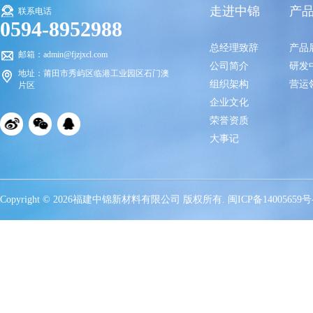
走进中锦
产
联系电话
0594-8952988
总经理致辞
产品
邮箱：admin@fjzjxcl.com
公司简介
研发
地址：莆田市秀屿区临港工业园区石门澳
组织架构
营运
片区
企业文化
荣誉资质
大事记
Copyright © 2026福建中锦新材料有限公司 版权所有.
闽ICP备14005659号