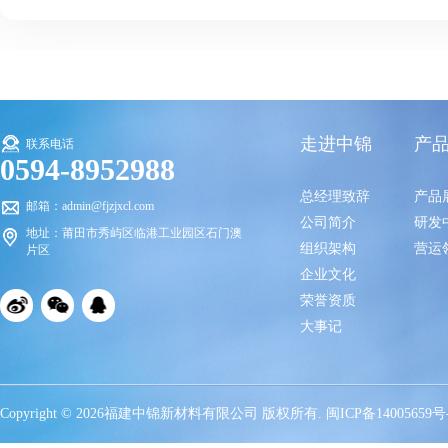
走进中锦
产
联系电话
0594-8952988
总经理致辞
产品
邮箱：admin@fjzjxcl.com
公司简介
研发
地址：莆田市秀屿区临港工业园区石门澳
组织架构
营运
片区
企业文化
荣誉资质
大事记
Copyright © 2026福建中锦新材料有限公司 版权所有.
闽ICP备14005659号