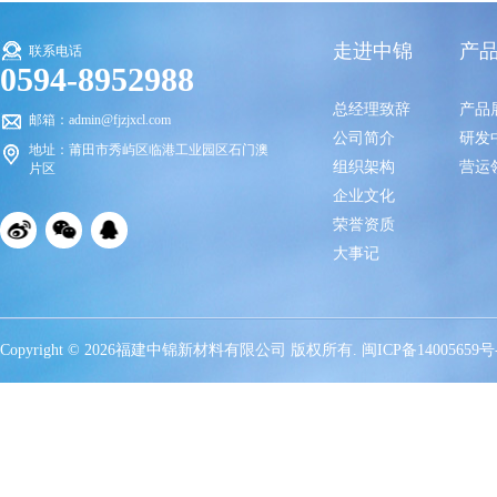
走进中锦
产
联系电话
0594-8952988
总经理致辞
产品
邮箱：admin@fjzjxcl.com
公司简介
研发
地址：莆田市秀屿区临港工业园区石门澳
组织架构
营运
片区
企业文化
荣誉资质
大事记
Copyright © 2026福建中锦新材料有限公司 版权所有.
闽ICP备14005659号